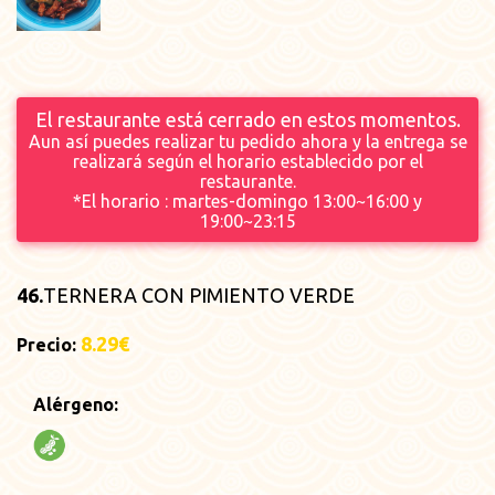
El restaurante está cerrado en estos momentos.
Aun así puedes realizar tu pedido ahora y la entrega se
realizará según el horario establecido por el
restaurante.
*El horario : martes-domingo 13:00~16:00 y
19:00~23:15
46.
TERNERA CON PIMIENTO VERDE
8.29€
Precio:
Alérgeno: